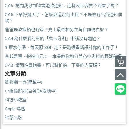
QA6. 請問我收到缺書退款通知，這樣表示我買不到書了嗎？
QA5.下單好幾天了，怎麼都還沒有出貨？不是會有出貨通知信
嗎？
爸爸是波塞頓也有錯？史上最倒楣男主角自證清白記 ?
QA4.為什麼我訂單的「免卡分期」申請沒有通過？
❓ 薪水停滯、每天照 SOP 走？是時候重新設計你的工作了！
拿起畫筆、抱抱自己：一本書教你如何與心中失控的野獸和解
QA3. 請問怕買錯書，可以幫忙拍一下書的內頁嗎？
文章分類
卿鬆翻一頁(連載中)
小編倫好好(百萬QA累積中)
科技小教室
Apple 專區
智慧出版