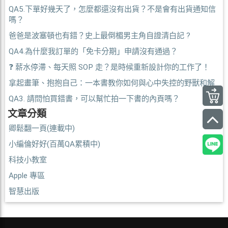
QA5.下單好幾天了，怎麼都還沒有出貨？不是會有出貨通知信
嗎？
爸爸是波塞頓也有錯？史上最倒楣男主角自證清白記 ?
QA4.為什麼我訂單的「免卡分期」申請沒有通過？
❓ 薪水停滯、每天照 SOP 走？是時候重新設計你的工作了！
拿起畫筆、抱抱自己：一本書教你如何與心中失控的野獸和解
QA3. 請問怕買錯書，可以幫忙拍一下書的內頁嗎？
文章分類
卿鬆翻一頁(連載中)
小編倫好好(百萬QA累積中)
科技小教室
Apple 專區
智慧出版