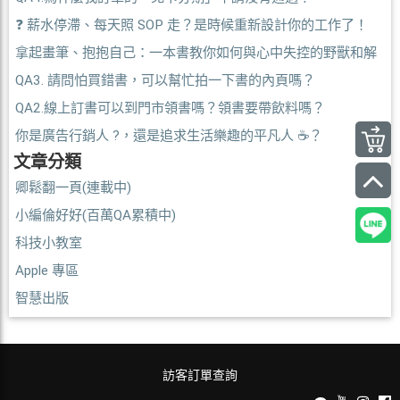
❓ 薪水停滯、每天照 SOP 走？是時候重新設計你的工作了！
拿起畫筆、抱抱自己：一本書教你如何與心中失控的野獸和解
QA3. 請問怕買錯書，可以幫忙拍一下書的內頁嗎？
QA2.線上訂書可以到門市領書嗎？領書要帶飲料嗎？
你是廣告行銷人 ?，還是追求生活樂趣的平凡人 ☕？
文章分類
卿鬆翻一頁(連載中)
小編倫好好(百萬QA累積中)
科技小教室
Apple 專區
智慧出版
訪客訂單查詢